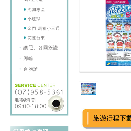
澎湖專區
小琉球
金門-馬祖小三通
花蓮台東
護照、各國簽證
郵輪
台胞證