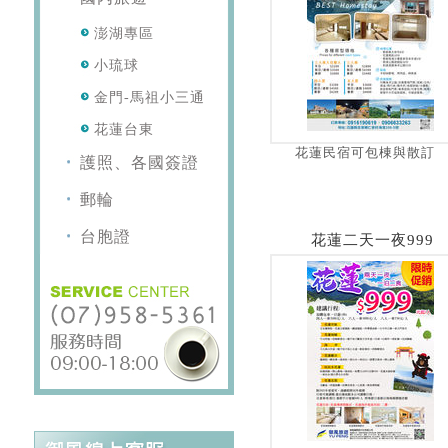
澎湖專區
小琉球
金門-馬祖小三通
花蓮台東
花蓮民宿可包棟與散訂
護照、各國簽證
郵輪
台胞證
花蓮二天一夜999