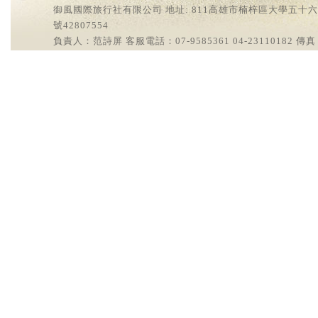
御風國際旅行社有限公司 地址: 811高雄市楠梓區大學五十六街2號
號42807554
負責人：范詩屏 客服電話：07-9585361 04-23110182 傳真：0