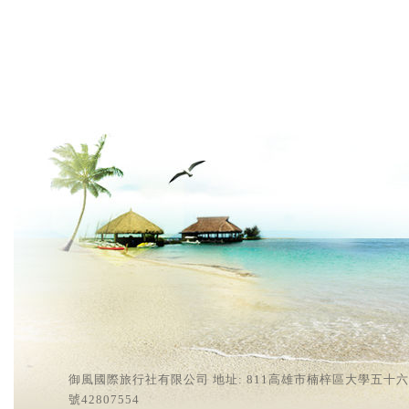
御風國際旅行社有限公司 地址: 811高雄市楠梓區大學五十六街2號
號42807554