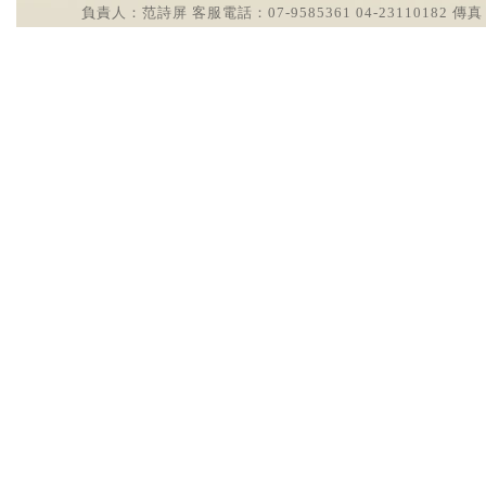
負責人：范詩屏 客服電話：07-9585361 04-23110182 傳真：0